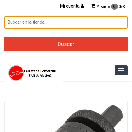
Mi cuenta
0
Mi carro
S/.
0