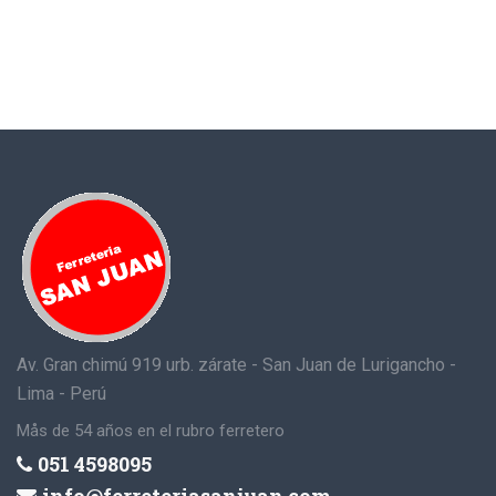
Av. Gran chimú 919 urb. zárate - San Juan de Lurigancho -
Lima - Perú
Mås de 54 años en el rubro ferretero
051 4598095