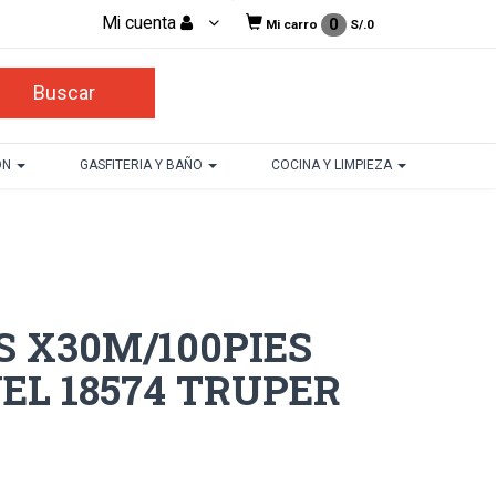
Mi cuenta
0
Mi carro
S/.
0
ON
GASFITERIA Y BAÑO
COCINA Y LIMPIEZA
S X30M/100PIES
VEL 18574 TRUPER