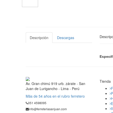
Descripc
Descripción
Descargas
Especif
Tienda
Av. Gran chimú 919 urb. zárate - San
F
Juan de Lurigancho - Lima - Perú
P
Mås de 54 años en el rubro ferretero
H
051 4598095
E
I
info@ferreteriasanjuan.com