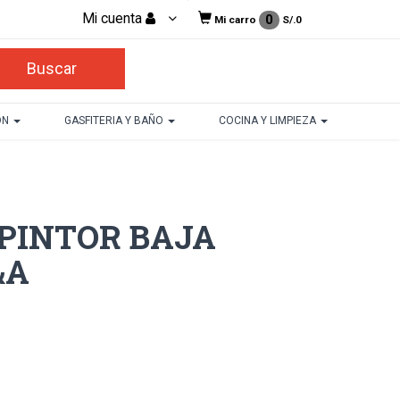
Mi cuenta
0
Mi carro
S/.
0
ON
GASFITERIA Y BAÑO
COCINA Y LIMPIEZA
/PINTOR BAJA
&A