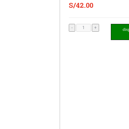
S/42.00
-
+
dis