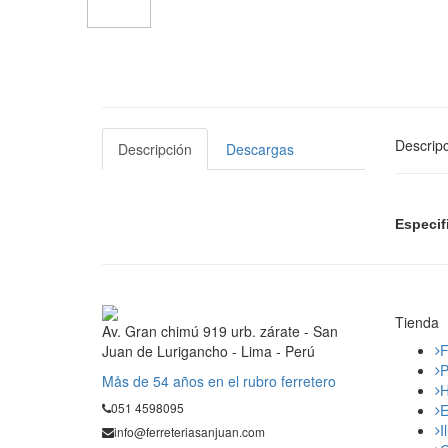
Descripc
Descripción
Descargas
Especif
Tienda
Av. Gran chimú 919 urb. zárate - San
F
Juan de Lurigancho - Lima - Perú
P
Mås de 54 años en el rubro ferretero
H
051 4598095
E
I
info@ferreteriasanjuan.com