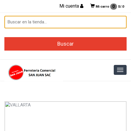
Mi cuenta
0
Mi carro
S/.
0