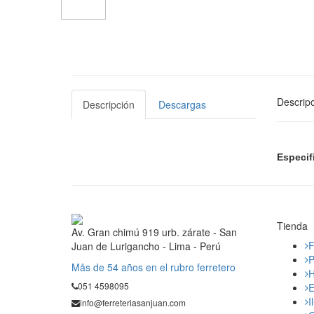
Descripc
Descripción
Descargas
Especif
Tienda
Av. Gran chimú 919 urb. zárate - San
F
Juan de Lurigancho - Lima - Perú
P
Mås de 54 años en el rubro ferretero
H
051 4598095
E
I
info@ferreteriasanjuan.com