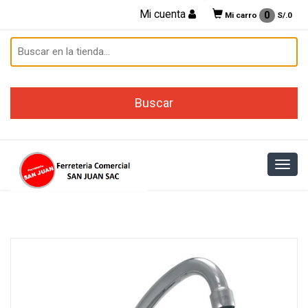
Mi cuenta
0
Mi carro
S/.
0