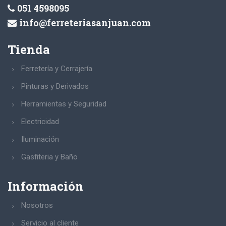
051 4598095
info@ferreteriasanjuan.com
Tienda
Ferretería y Cerrajería
Pinturas y Derivados
Herramientas y Seguridad
Electricidad
Iluminación
Gasfiteria y Baño
Información
Nosotros
Servicio al cliente