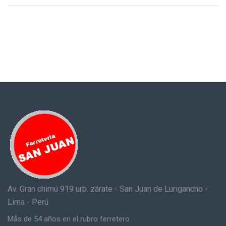
Av. Gran chimú 919 urb. zárate - San Juan de Lurigancho -
Lima - Perú
Mås de 54 años en el rubro ferretero