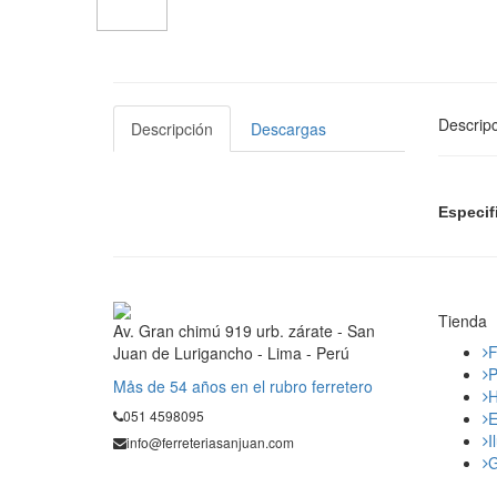
Descripc
Descripción
Descargas
Especif
Tienda
Av. Gran chimú 919 urb. zárate - San
F
Juan de Lurigancho - Lima - Perú
P
Mås de 54 años en el rubro ferretero
H
051 4598095
E
I
info@ferreteriasanjuan.com
G