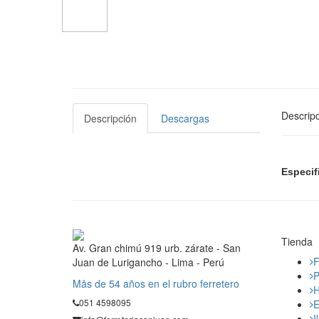
Descripc
Descripción
Descargas
Especif
Tienda
Av. Gran chimú 919 urb. zárate - San
F
Juan de Lurigancho - Lima - Perú
P
Mås de 54 años en el rubro ferretero
H
051 4598095
E
I