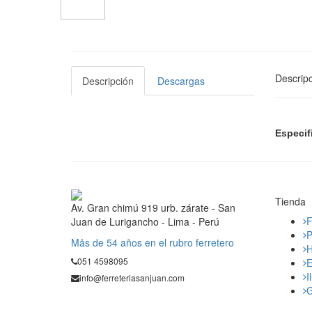
Descripc
Descripción
Descargas
Especif
Tienda
Av. Gran chimú 919 urb. zárate - San
F
Juan de Lurigancho - Lima - Perú
P
Mås de 54 años en el rubro ferretero
H
051 4598095
E
I
info@ferreteriasanjuan.com
G