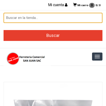
Mi cuenta
0
Mi carro
S/.
0