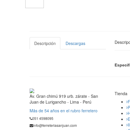
Descripc
Descripción
Descargas
Especif
Tienda
Av. Gran chimú 919 urb. zárate - San
F
Juan de Lurigancho - Lima - Perú
P
Mås de 54 años en el rubro ferretero
H
051 4598095
E
I
info@ferreteriasanjuan.com