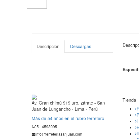
Descripc
Descripción
Descargas
Especif
Tienda
Av. Gran chimú 919 urb. zárate - San
F
Juan de Lurigancho - Lima - Perú
P
Mås de 54 años en el rubro ferretero
H
051 4598095
E
I
info@ferreteriasanjuan.com