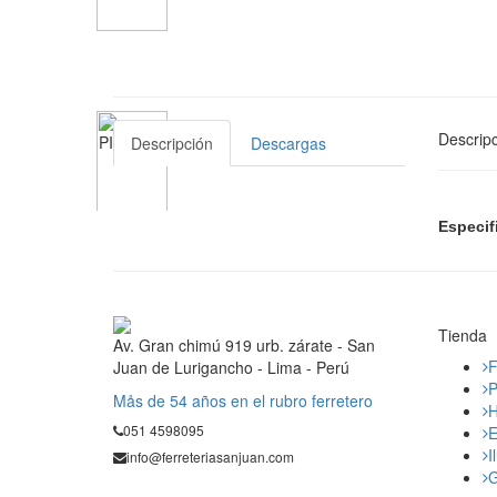
Descripc
Descripción
Descargas
Especif
Tienda
Av. Gran chimú 919 urb. zárate - San
F
Juan de Lurigancho - Lima - Perú
P
Mås de 54 años en el rubro ferretero
H
051 4598095
E
I
info@ferreteriasanjuan.com
G