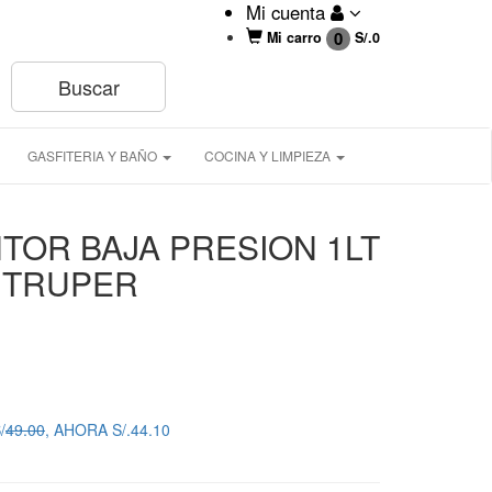
Mi cuenta
0
Mi carro
S/.
0
GASFITERIA Y BAÑO
COCINA Y LIMPIEZA
NTOR BAJA PRESION 1LT
00 TRUPER
/
49.00
, AHORA S/.44.10