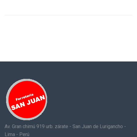
Av. Gran chimú 919 urb. zárate - San Juan de Lurigancho -
Lima - Perú