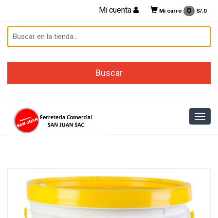
Mi cuenta
0
Mi carro
S/.
0