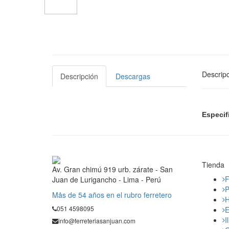
Descripc
Descripción
Descargas
Especif
Tienda
Av. Gran chimú 919 urb. zárate - San
F
Juan de Lurigancho - Lima - Perú
P
Mås de 54 años en el rubro ferretero
H
051 4598095
E
I
info@ferreteriasanjuan.com