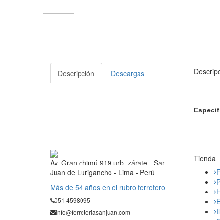
Descripc
Descripción
Descargas
Especif
Tienda
Av. Gran chimú 919 urb. zárate - San
F
Juan de Lurigancho - Lima - Perú
P
Mås de 54 años en el rubro ferretero
H
051 4598095
E
I
info@ferreteriasanjuan.com