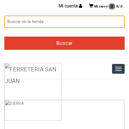
Mi cuenta
0
Mi carro
S/.
0