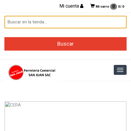
Mi cuenta
0
Mi carro
S/.
0