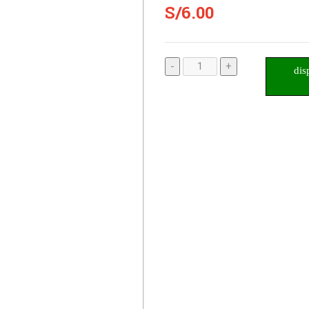
S/6.00
-
+
dis