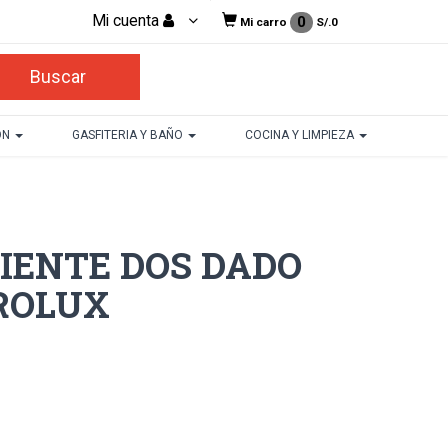
Mi cuenta
0
Mi carro
S/.
0
ON
GASFITERIA Y BAÑO
COCINA Y LIMPIEZA
IENTE DOS DADO
ROLUX