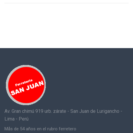
Av. Gran chimú 919 urb. zárate - San Juan de Lurigancho -
Lima - Perú
Mås de 54 años en el rubro ferretero