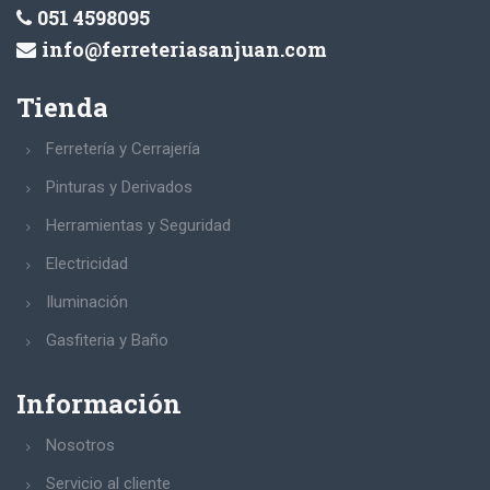
051 4598095
info@ferreteriasanjuan.com
Tienda
Ferretería y Cerrajería
Pinturas y Derivados
Herramientas y Seguridad
Electricidad
Iluminación
Gasfiteria y Baño
Información
Nosotros
Servicio al cliente