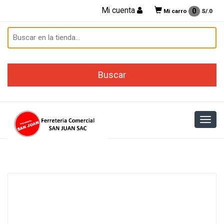
Mi cuenta
0
Mi carro
S/.
0