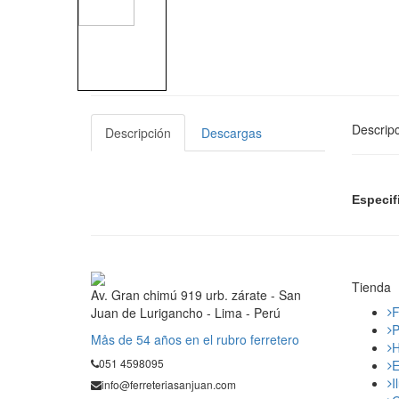
Descripc
Descripción
Descargas
Especif
Tienda
Av. Gran chimú 919 urb. zárate - San
F
Juan de Lurigancho - Lima - Perú
P
Mås de 54 años en el rubro ferretero
H
051 4598095
E
I
info@ferreteriasanjuan.com