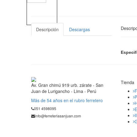
Descripc
Descripción
Descargas
Especif
Tienda
Av. Gran chimú 919 urb. zárate - San
F
Juan de Lurigancho - Lima - Perú
P
Mås de 54 años en el rubro ferretero
H
051 4598095
E
I
info@ferreteriasanjuan.com
G