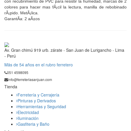
con recubrimiento de PVC para resistir la humedad, marcas de 2
colores para hacer mas fÃ¡cil la lectura, manilla de rebobinado
rÃ¡pido. MetÃ¡lica.
GarantÃ­a: 2 aÃ±os
Av. Gran chimú 919 urb. zárate - San Juan de Lurigancho - Lima
- Perú
Mås de 54 años en el rubro ferretero
051 4598095
info@ferreteriasanjuan.com
Tienda
Ferretería y Cerrajería
Pinturas y Derivados
Herramientas y Seguridad
Electricidad
Iluminación
Gasfiteria y Baño