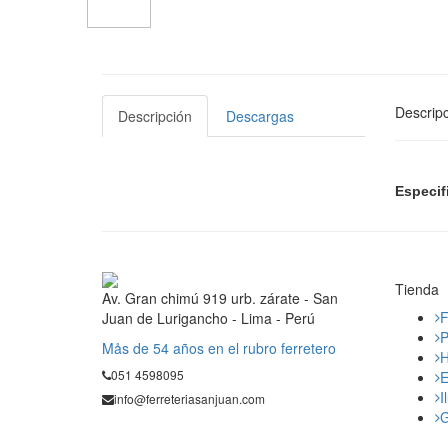
Descripc
Descripción
Descargas
Especif
Tienda
Av. Gran chimú 919 urb. zárate - San
F
Juan de Lurigancho - Lima - Perú
P
Mås de 54 años en el rubro ferretero
H
051 4598095
E
I
info@ferreteriasanjuan.com
G