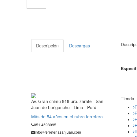
Descripc
Descripción
Descargas
Especif
Tienda
Av. Gran chimú 919 urb. zárate - San
F
Juan de Lurigancho - Lima - Perú
P
Mås de 54 años en el rubro ferretero
H
051 4598095
E
I
info@ferreteriasanjuan.com