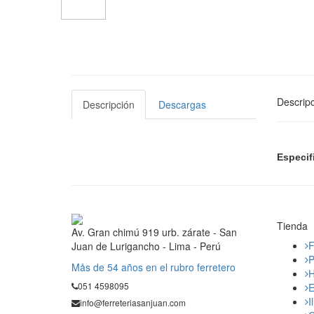
Descripc
Descripción
Descargas
Especif
Tienda
Av. Gran chimú 919 urb. zárate - San
F
Juan de Lurigancho - Lima - Perú
P
Mås de 54 años en el rubro ferretero
H
051 4598095
E
I
info@ferreteriasanjuan.com