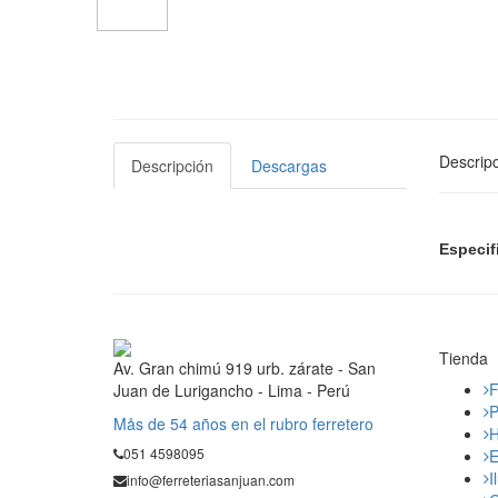
Descripc
Descripción
Descargas
Especif
Tienda
Av. Gran chimú 919 urb. zárate - San
F
Juan de Lurigancho - Lima - Perú
P
Mås de 54 años en el rubro ferretero
H
051 4598095
E
I
info@ferreteriasanjuan.com