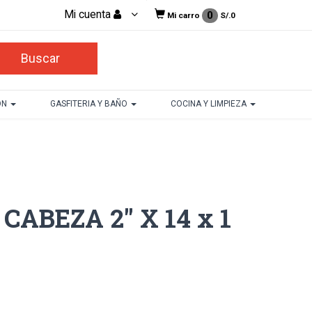
Mi cuenta
0
Mi carro
S/.
0
ON
GASFITERIA Y BAÑO
COCINA Y LIMPIEZA
CABEZA 2" X 14 x 1