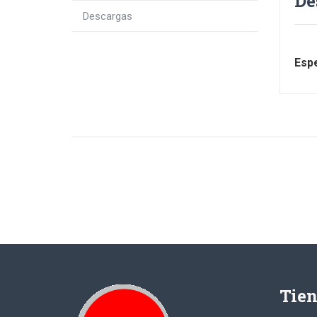
De
Descargas
Espe
Tie