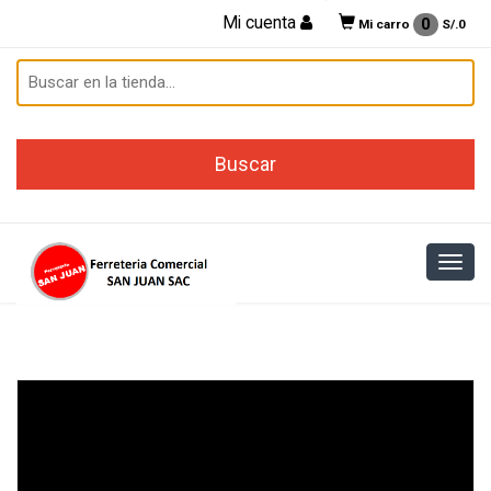
Mi cuenta
0
Mi carro
S/.
0