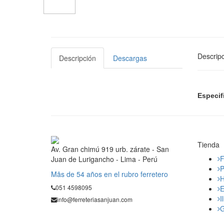
Descripc
Descripción
Descargas
Especif
Tienda
Av. Gran chimú 919 urb. zárate - San
F
Juan de Lurigancho - Lima - Perú
P
Mås de 54 años en el rubro ferretero
H
051 4598095
E
I
info@ferreteriasanjuan.com
G