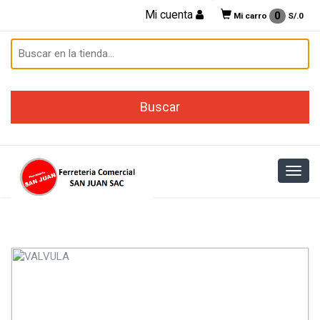
Mi cuenta
0
Mi carro
S/.
0