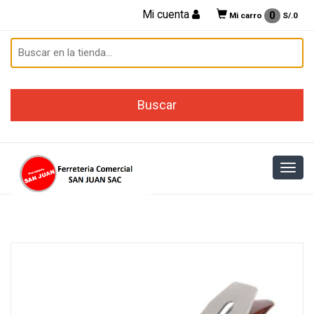
Mi cuenta
0
Mi carro
S/.
0