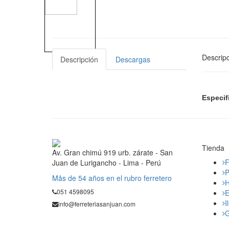
Descripc
Descripción
Descargas
Especif
Tienda
Av. Gran chimú 919 urb. zárate - San
F
Juan de Lurigancho - Lima - Perú
P
Mås de 54 años en el rubro ferretero
H
051 4598095
E
I
info@ferreteriasanjuan.com
G