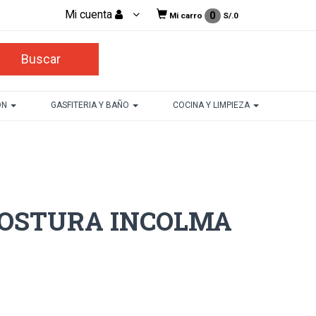
Mi cuenta
0
Mi carro
S/.
0
ON
GASFITERIA Y BAÑO
COCINA Y LIMPIEZA
COSTURA INCOLMA