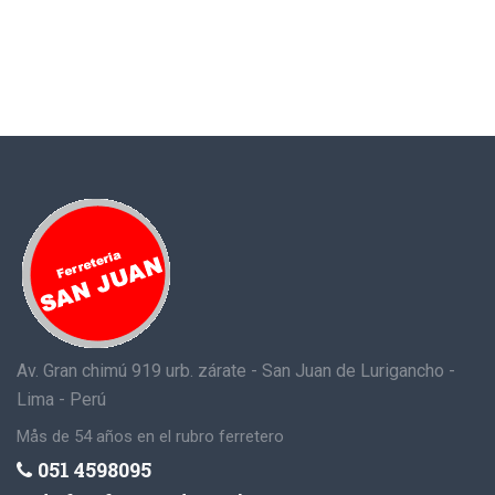
Av. Gran chimú 919 urb. zárate - San Juan de Lurigancho -
Lima - Perú
Mås de 54 años en el rubro ferretero
051 4598095