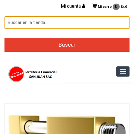
Mi cuenta
0
Mi carro
S/.
0