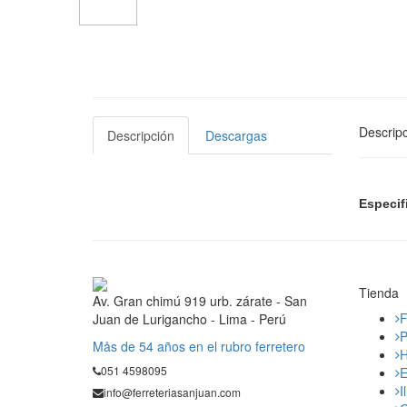
Descripc
Descripción
Descargas
Especif
Tienda
Av. Gran chimú 919 urb. zárate - San
F
Juan de Lurigancho - Lima - Perú
P
Mås de 54 años en el rubro ferretero
H
051 4598095
E
I
info@ferreteriasanjuan.com