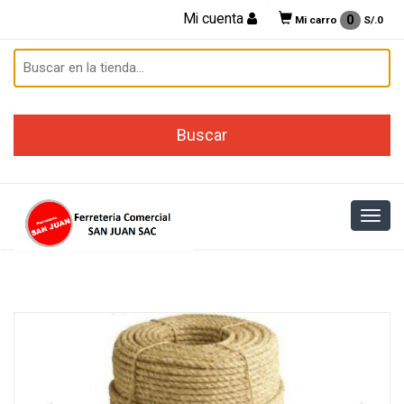
Mi cuenta
0
Mi carro
S/.
0