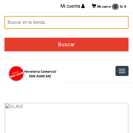
Mi cuenta
0
Mi carro
S/.
0