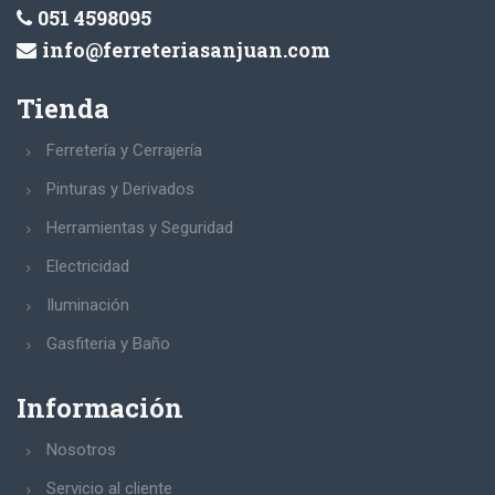
051 4598095
info@ferreteriasanjuan.com
Tienda
Ferretería y Cerrajería
Pinturas y Derivados
Herramientas y Seguridad
Electricidad
Iluminación
Gasfiteria y Baño
Información
Nosotros
Servicio al cliente