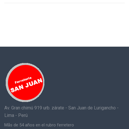
Av. Gran chimú 919 urb. zárate - San Juan de Lurigancho -
Lima - Perú
Mås de 54 años en el rubro ferretero