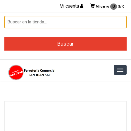
Mi cuenta
0
Mi carro
S/.
0